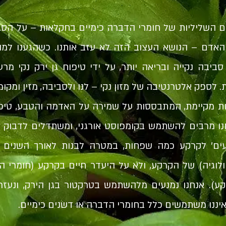
השליליות של חומרי הדברה כימיים בחקלאות – על הסבי
האדם – הנושא העצוב הזה לא עזב אותנו. כשהגענו למוש
ביבה נקייה ובריאה יותר, על ידי טיפוח גן ירק נקי מר
 לספק אלטרנטיבה של מזון נקי – לנו ולסביבה, מזין ומקומי
ות מקיימת, המתבססות על שמירה על האדמה והטבע, טיפו
יעים' לקרקע כמה שפחות, במטרה לבנות לאורך השנים א
וגיה) של הקרקע, ולא על היעדר חיים בקרקע (חומרי ה
ע). אנחנו נמנעים מלהשתמש בטרקטור בגן הירק, ונעזר
 איננו משתמשים כלל בחומרי הדברה או דשנים כימיים.