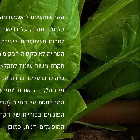
מאז שנחשפנו להשפעותיהם 
על מי התהום, על בריאות 
לתרום משמעותית ליצירת ס
הטרייה לאוכלוסיה המקומית.
חקרנו גישות שונות לחקלא
פליחה'), בה אנחנו 'מפר
המתבססת על החיים (הביול
הפוגעים בפוריות של הקרק
המופעלים ידנית. וכמובן -