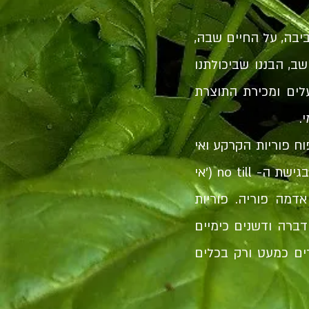
בה, על החיים שבה,
ב, הבננו שביכולתנו
עלים ומכירת התוצרת
.
ח פוריות הקרקע ואי
שימוש ברעלים. בחווה אנחנו מרבים להשתמש בקומפוסט אורגני, ומשתדלים לדבוק בגישת ה- no till ('אי
דמה פוריה. פוריות
דברה ודשנים כימיים
ים כמעט ורק בכלים