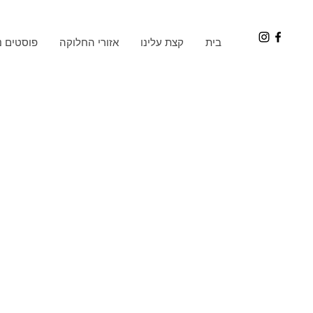
בית
קצת עלינו
אזורי החלוקה
פוסטים נ
אנחנו יוני וגיתית, 
עונתיים מזינים, ללא
הסביבתית. יוני, בן 