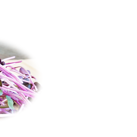
ה
כילים ערכים
 חרפרף
גבוהות של
וגדי חמצון