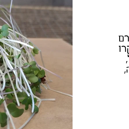
קרו
,